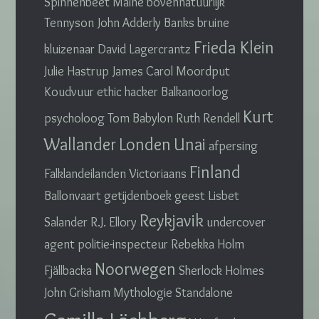
Spinnenbeet
Maine
bovennatuurlijk
Tennyson
John Adderly
Banks
bruine
Frieda Klein
kluizenaar
David Lagercrantz
Julie Hastrup
James Carol
Moordput
Koudvuur
ethic hacker
Balkanoorlog
Kurt
psycholoog
Tom Babylon
Ruth Rendell
Wallander
Londen
Unai
afpersing
Finland
Falklandeilanden
Victoriaans
Ballonvaart
getijdenboek
geest
Lisbet
Reykjavik
Salander
R.J. Ellory
undercover
agent
politie-inspecteur
Rebekka Holm
Noorwegen
Fjällbacka
Sherlock Holmes
John Grisham
Mythologie
Standalone