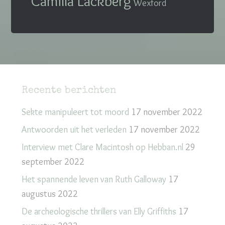
Camilla Läckberg
Wexford
Recente berichten
Sekte manipuleert tot moord
17 november 2022
Antwoorden uit het verleden
17 november 2022
Interview met Clare Macintosh op Hebban.nl
29
september 2022
Het spannende leven van Ruth Galloway
17
augustus 2022
De archeologische thrillers van Elly Griffiths
17