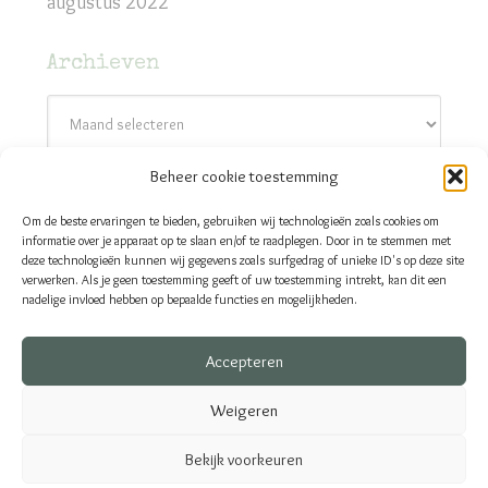
augustus 2022
Archieven
Archieven
Beheer cookie toestemming
Contact
Om de beste ervaringen te bieden, gebruiken wij technologieën zoals cookies om
Thrillers & Zo - Els Roes
informatie over je apparaat op te slaan en/of te raadplegen. Door in te stemmen met
deze technologieën kunnen wij gegevens zoals surfgedrag of unieke ID's op deze site
E-mail:
els@thrillersenzo.nl
verwerken. Als je geen toestemming geeft of uw toestemming intrekt, kan dit een
nadelige invloed hebben op bepaalde functies en mogelijkheden.
Accepteren
RECENSIES
INTERVIEWS
Weigeren
THRILLERAUTEURS
ELS ROES
Bekijk voorkeuren
CONTACT