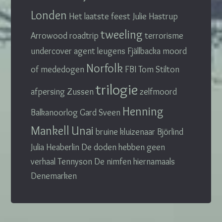
Londen
Het laatste feest
Julie Hastrup
tweeling
Arrowood
roadtrip
terrorisme
undercover agent
leugens
Fjällbacka
moord
Norfolk
of mededogen
FBI
Tom Stilton
trilogie
afpersing
Zussen
zelfmoord
Henning
Balkanoorlog
Gard Sveen
Mankell
Unai
bruine kluizenaar
Björlind
Julia Heaberlin
De doden hebben geen
verhaal
Tennyson
De nimfen
hiernamaals
Denemarken