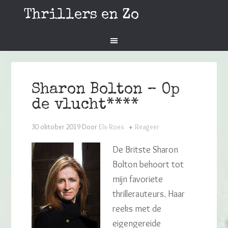
Thrillers en Zo
Sharon Bolton – Op
de vlucht****
30 oktober 2019
Door
Els Roes
Reageer
De Britste Sharon
Bolton behoort tot
mijn favoriete
thrillerauteurs. Haar
reeks met de
eigengereide