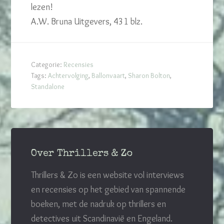
lezen!
A.W. Bruna Uitgevers, 431 blz.
Categorie:
Recensies
Tags:
Achtervolging
,
Ballonvaart
,
Sharon Bolton
,
Standalone
Over Thrillers & Zo
Thrillers & Zo is een website vol interviews
en recensies op het gebied van spannende
boeken, met de nadruk op thrillers en
detectives uit Scandinavië en Engeland.