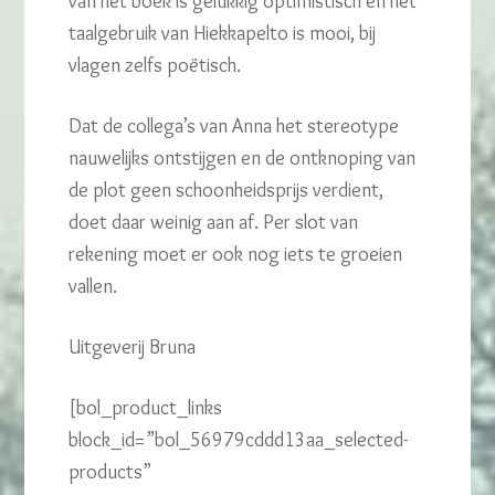
van het boek is gelukkig optimistisch en het
taalgebruik van Hiekkapelto is mooi, bij
vlagen zelfs poëtisch.
Dat de collega’s van Anna het stereotype
nauwelijks ontstijgen en de ontknoping van
de plot geen schoonheidsprijs verdient,
doet daar weinig aan af. Per slot van
rekening moet er ook nog iets te groeien
vallen.
Uitgeverij Bruna
[bol_product_links
block_id=”bol_56979cddd13aa_selected-
products”