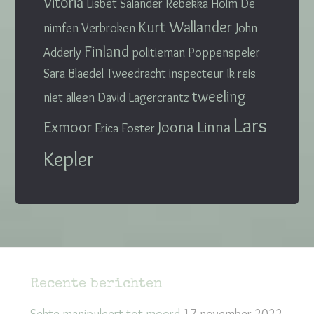
Vitoria
Lisbet Salander
Rebekka Holm
De
Kurt Wallander
nimfen
Verbroken
John
Finland
Adderly
politieman
Poppenspeler
Sara Blaedel
Tweedracht
inspecteur
Ik reis
tweeling
niet alleen
David Lagercrantz
Lars
Exmoor
Joona Linna
Erica Foster
Kepler
Recente berichten