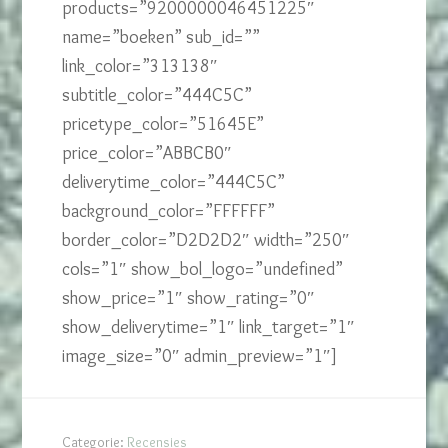
products=”9200000046451225″
name=”boeken” sub_id=””
link_color=”313138″
subtitle_color=”444C5C”
pricetype_color=”51645E”
price_color=”ABBCB0″
deliverytime_color=”444C5C”
background_color=”FFFFFF”
border_color=”D2D2D2″ width=”250″
cols=”1″ show_bol_logo=”undefined”
show_price=”1″ show_rating=”0″
show_deliverytime=”1″ link_target=”1″
image_size=”0″ admin_preview=”1″]
Categorie:
Recensies