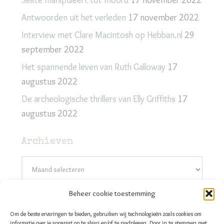
Sekte manipuleert tot moord
17 november 2022
Antwoorden uit het verleden
17 november 2022
Interview met Clare Macintosh op Hebban.nl
29
september 2022
Het spannende leven van Ruth Galloway
17
augustus 2022
De archeologische thrillers van Elly Griffiths
17
augustus 2022
Archieven
Archieven
Beheer cookie toestemming
Contact
Om de beste ervaringen te bieden, gebruiken wij technologieën zoals cookies om
Thrillers & Zo - Els Roes
informatie over je apparaat op te slaan en/of te raadplegen. Door in te stemmen met