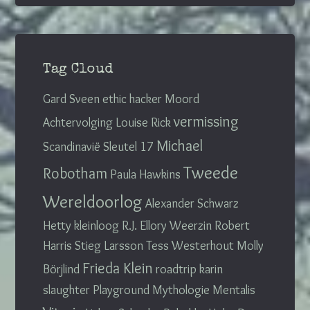
Tag Cloud
Gard Sveen
ethic hacker
Moord
vermissing
Achtervolging
Louise Rick
Michael
Scandinavië
Sleutel 17
Tweede
Robotham
Paula Hawkins
Wereldoorlog
Alexander Schwarz
Hetty kleinloog
R.J. Ellory
Weerzin
Robert
Harris
Stieg Larsson
Tess Westerhout
Molly
Frieda Klein
Börjlind
roadtrip
karin
slaughter
Playground
Mythologie
Mentalis