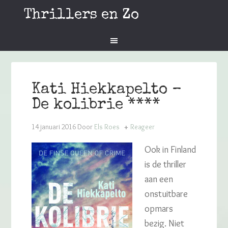
Thrillers en Zo
Kati Hiekkapelto –
De kolibrie ****
14 januari 2016
Door
Els Roes
Reageer
Ook in Finland
is de thriller
aan een
onstuitbare
opmars
bezig. Niet