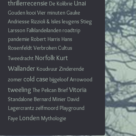
thrillerrecensie
Unai
De Kolibrie
Gouden kooi
Vier minuten
Gauke
Andriesse
Rizzioli & Isles
leugens
Stieg
Larsson
Falklandeilanden
roadtrip
pandemie
Robert Harris
Hans
Rosenfeldt
Verbroken
Cultus
Norfolk
Kurt
Tweedracht
Wallander
Koudvuur
Zinderende
cold case
zomer
bijgeloof
Arrowood
tweeling
Vitoria
The Pelican Brief
Standalone
Bernard Minier
David
Lagercrantz
zelfmoord
Playground
Londen
Faye
Mythologie