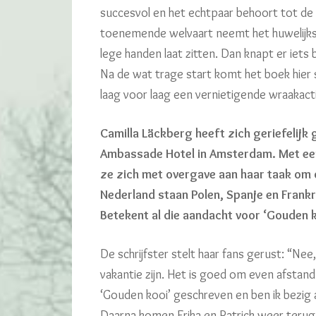
succesvol en het echtpaar behoort tot de
toenemende welvaart neemt het huwelijksge
lege handen laat zitten. Dan knapt er iets
Na de wat trage start komt het boek hier 
laag voor laag een vernietigende wraakact
Camilla Läckberg heeft zich geriefelijk 
Ambassade Hotel in Amsterdam. Met ee
ze zich met overgave aan haar taak om ov
Nederland staan Polen, Spanje en Frankri
Betekent al die aandacht voor ‘Gouden k
De schrijfster stelt haar fans gerust: “Nee
vakantie zijn. Het is goed om even afstan
‘Gouden kooi’ geschreven en ben ik bezig 
Daarna komen Erika en Patrick weer terug,