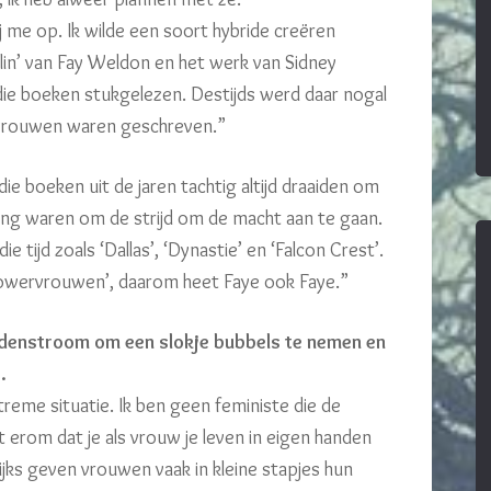
 me op. Ik wilde een soort hybride creëren
elin’ van Fay Weldon en het werk van Sidney
k die boeken stukgelezen. Destijds werd daar nogal
 vrouwen waren geschreven.”
ie boeken uit de jaren tachtig altijd draaiden om
ang waren om de strijd om de macht aan te gaan.
ie tijd zoals ‘Dallas’, ‘Dynastie’ en ‘Falcon Crest’.
powervrouwen’, daarom heet Faye ook Faye.”
denstroom om een slokje bubbels te nemen en
.
treme situatie. Ik ben geen feministe die de
 erom dat je als vrouw je leven in eigen handen
ijks geven vrouwen vaak in kleine stapjes hun