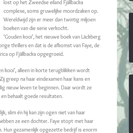
lost op het Zweedse eiland Fjällbacka
complexe, soms gruwelijke moordzaken op.
Wereldwijd zijn er meer dan twintig miljoen
boeken van die serie verkocht.
‘Gouden kooi’, het nieuwe boek van Läckberg
ge thrillers en dat is de afkomst van Faye, de
Erica op Fjällbacka opgegroeid.
n kooi’, alleen in korte terugblikken wordt
Zij greep na haar eindexamen haar kans en
dig nieuw leven te beginnen. Daar wordt ze
 en behaalt goede resultaten.
, slim én hij kan zijn ogen niet van haar
 hebben ze een dochter. Faye stopt met haar
n. Hun gezamenlijk opgezette bedrijf is enorm