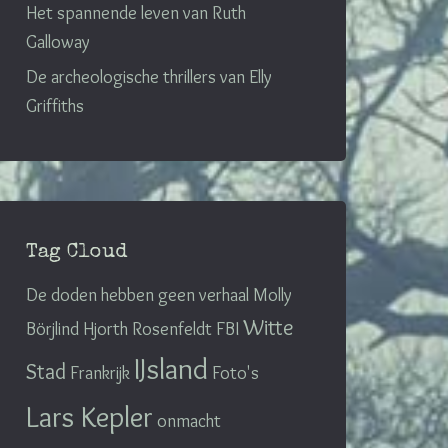
Het spannende leven van Ruth
Galloway
De archeologische thrillers van Elly
Griffiths
Tag Cloud
De doden hebben geen verhaal
Molly
Witte
Börjlind
Hjorth Rosenfeldt
FBI
IJsland
Stad
Frankrijk
Foto's
Lars Kepler
onmacht