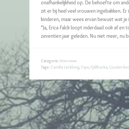
onafhankelijkheid op. De behoefte om ande
zit er bij heel veel vrouwen ingebakken. Er
kinderen, maar wees ervan bewust wat je in
“Ja, Erica Falck loopt inderdaad ook af en to
zeventien jaar geleden. Nu niet meer, nu b
Categorie:
Interviews
Tags:
Camilla Läckberg
,
Faye
,
Fjällbacka
,
Gouden koo