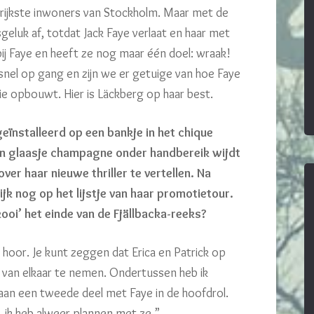
 rijkste inwoners van Stockholm. Maar met de
luk af, totdat Jack Faye verlaat en haar met
 bij Faye en heeft ze nog maar één doel: wraak!
snel op gang en zijn we er getuige van hoe Faye
ie opbouwt. Hier is Läckberg op haar best.
geïnstalleerd op een bankje in het chique
n glaasje champagne onder handbereik wijdt
er haar nieuwe thriller te vertellen. Na
jk nog op het lijstje van haar promotietour.
ooi’ het einde van de Fjällbacka-reeks?
, hoor. Je kunt zeggen dat Erica en Patrick op
d van elkaar te nemen. Ondertussen heb ik
aan een tweede deel met Faye in de hoofdrol.
 ik heb alweer plannen met ze.”