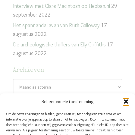
Interview met Clare Macintosh op Hebban.nl
29
september 2022
Het spannende leven van Ruth Galloway
17
augustus 2022
De archeologische thrillers van Elly Griffiths
17
augustus 2022
Archieven
Archieven
Beheer cookie toestemming
Contact
Om de beste ervaringen te bieden, gebruiken wij technologieën zoals cookies om
Thrillers & Zo - Els Roes
informatie over je apparaat op te slaan en/of te raadplegen. Door in te stemmen met
deze technologieën kunnen wij gegevens zoals surfgedrag of unieke ID's op deze site
E-mail:
els@thrillersenzo.nl
verwerken. Als je geen toestemming geeft of uw toestemming intrekt, kan dit een