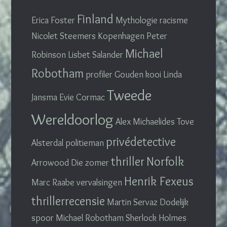
Finland
Erica Foster
Mythologie
racisme
Nicolet Steemers
Kopenhagen
Peter
Michael
Robinson
Lisbet Salander
Robotham
profiler
Gouden kooi
Linda
Tweede
Jansma
Evie Cormac
Wereldoorlog
Alex Michaelides
Tove
privédetective
Alsterdal
politieman
thriller
Norfolk
Arrowood
Die zomer
Henrik Fexeus
Marc Raabe
vervalsingen
thrillerrecensie
Martin Servaz
Dodelijk
spoor Michael Robotham
Sherlock Holmes