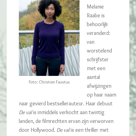
Melanie
Raabe is
behoorlijk
veranderd:
van
worstelend
schrijfster
met een
aantal
Foto: Christian Faustus
afwijzingen
op haar naam
naar gevierd bestsellerauteur. Haar debuut
De val
is inmiddels verkocht aan twintig
landen, de filmrechten ervan zijn verworven
door Hollywood.
De val
is een thriller met