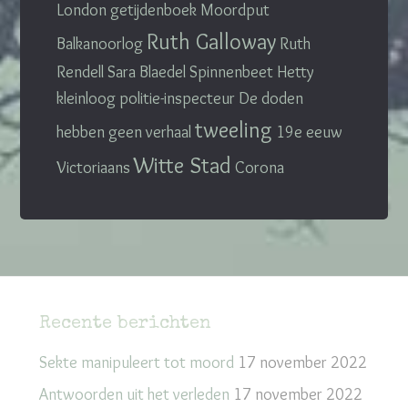
London
getijdenboek
Moordput
Ruth Galloway
Balkanoorlog
Ruth
Rendell
Sara Blaedel
Spinnenbeet
Hetty
kleinloog
politie-inspecteur
De doden
tweeling
hebben geen verhaal
19e eeuw
Witte Stad
Victoriaans
Corona
Recente berichten
Sekte manipuleert tot moord
17 november 2022
Antwoorden uit het verleden
17 november 2022