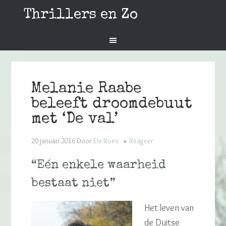
Thrillers en Zo
Melanie Raabe
beleeft droomdebuut
met ‘De val’
20 januari 2016
Door
Els Roes
Reageer
“Eén enkele waarheid
bestaat niet”
Het leven van
de Duitse