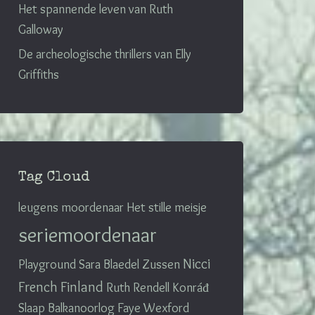
Het spannende leven van Ruth
Galloway
De archeologische thrillers van Elly
Griffiths
Tag Cloud
leugens
moordenaar
Het stille meisje
seriemoordenaar
Nicci
Playground
Sara Blaedel
Zussen
French
Finland
Ruth Rendell
Konráđ
Slaap
Balkanoorlog
Faye
Wexford