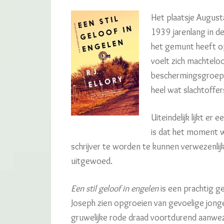
Het plaatsje Augusta
1939 jarenlang in d
het gemunt heeft op
voelt zich machtelo
beschermingsgroep o
heel wat slachtoffers
Uiteindelijk lijkt e
is dat het moment w
schrijver te worden te kunnen verwezenlijke
uitgewoed.
Een stil geloof in engelen
is een prachtig 
Joseph zien opgroeien van gevoelige jongen
gruwelijke rode draad voortdurend aanwez