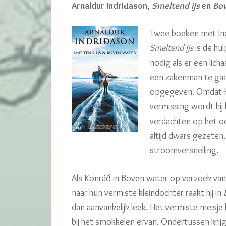
Arnaldur Indriđason,
Smeltend ijs
en
Bov
Twee boeken met Ind
Smeltend ijs
is de hu
nodig als er een lich
een zakenman te gaan
opgegeven. Omdat Ko
vermissing wordt hij 
verdachten op het oo
altijd dwars gezeten
stroomversnelling.
Als Konráð in Boven water op verzoek va
naar hun vermiste kleindochter raakt hij in
dan aanvankelijk leek. Het vermiste meisje
bij het smokkelen ervan. Ondertussen krij