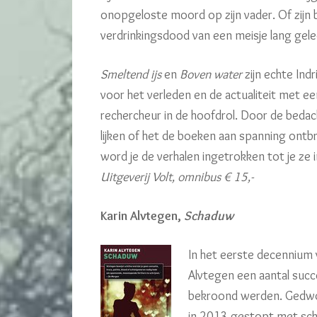
onopgeloste moord op zijn vader. Of zijn bo
verdrinkingsdood van een meisje lang gel
Smeltend ijs
en
Boven water
zijn echte Ind
voor het verleden en de actualiteit met 
rechercheur in de hoofdrol. Door de bedac
lijken of het de boeken aan spanning ont
word je de verhalen ingetrokken tot je ze 
Uitgeverij Volt, omnibus € 15,-
Karin Alvtegen,
Schaduw
In het eerste decennium
Alvtegen een aantal succe
bekroond werden. Gedwo
in 2013 gestopt met sch