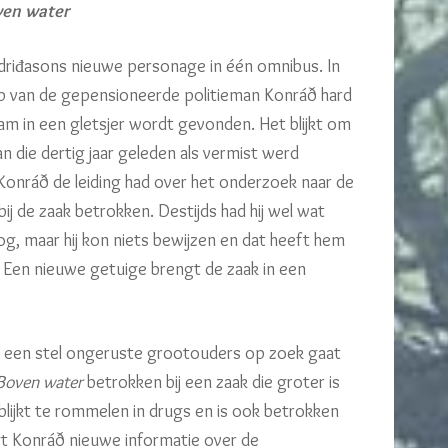
en water
riđasons nieuwe personage in één omnibus. In
lp van de gepensioneerde politieman Konráð hard
aam in een gletsjer wordt gevonden. Het blijkt om
 die dertig jaar geleden als vermist werd
nráð de leiding had over het onderzoek naar de
bij de zaak betrokken. Destijds had hij wel wat
g, maar hij kon niets bewijzen en dat heeft hem
. Een nieuwe getuige brengt de zaak in een
n een stel ongeruste grootouders op zoek gaat
Boven water
betrokken bij een zaak die groter is
 blijkt te rommelen in drugs en is ook betrokken
gt Konráð nieuwe informatie over de