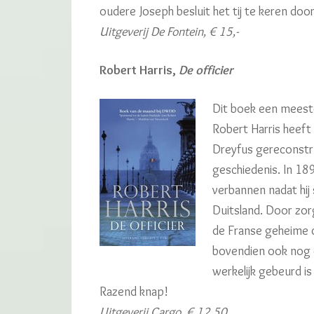
oudere Joseph besluit het tij te keren doo
Uitgeverij De Fontein, € 15,-
Robert Harris,
De officier
Dit boek een meest
Robert Harris heef
Dreyfus gereconstru
geschiedenis. In 18
verbannen nadat hij
Duitsland. Door zo
de Franse geheime d
bovendien ook nog 
werkelijk gebeurd is
Razend knap!
Uitgeverij Cargo, € 12,50