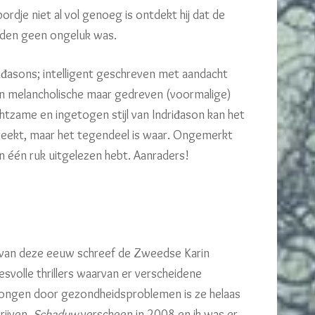
rdje niet al vol genoeg is ontdekt hij dat de
eden geen ongeluk was.
riđasons; intelligent geschreven met aandacht
een melancholische maar gedreven (voormalige)
htzame en ingetogen stijl van Indriđason kan het
breekt, maar het tegendeel is waar. Ongemerkt
in één ruk uitgelezen hebt. Aanraders!
 van deze eeuw schreef de Zweedse Karin
svolle thrillers waarvan er verscheidene
ngen door gezondheidsproblemen is ze helaas
rijven.
Schaduw
verscheen in 2008 en ik was er