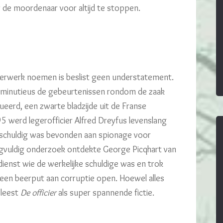
r de moordenaar voor altijd te stoppen.
erwerk noemen is beslist geen understatement.
t minutieus de gebeurtenissen rondom de zaak
eerd, een zwarte bladzijde uit de Franse
95 werd legerofficier Alfred Dreyfus levenslang
 schuldig was bevonden aan spionage voor
rgvuldig onderzoek ontdekte George Picqhart van
ienst wie de werkelijke schuldige was en trok
een beerput aan corruptie open. Hoewel alles
 leest
De officier
als super spannende fictie.