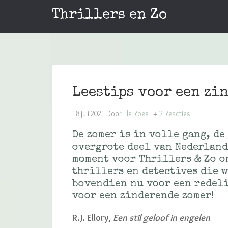
Thrillers en Zo
Leestips voor een zi
18 juli 2021
Door
Els Roes
2 Reacties
De zomer is in volle gang, de
overgrote deel van Nederland
moment voor Thrillers & Zo o
thrillers en detectives die 
bovendien nu voor een redelij
voor een zinderende zomer!
R.J. Ellory,
Een stil geloof in engelen