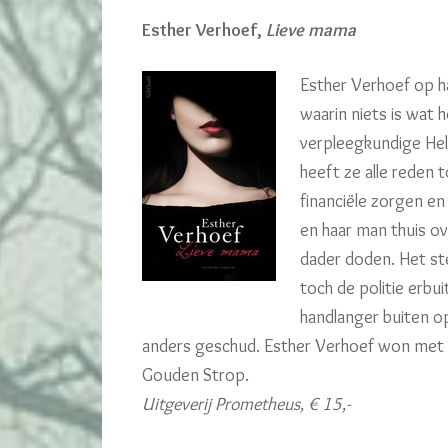
Esther Verhoef,
Lieve mama
Esther Verhoef op h
waarin niets is wat h
verpleegkundige Hel
heeft ze alle reden 
financiële zorgen en
en haar man thuis o
dader doden. Het st
toch de politie erbu
handlanger buiten o
anders geschud. Esther Verhoef won met
Gouden Strop.
Uitgeverij Prometheus, € 15,-