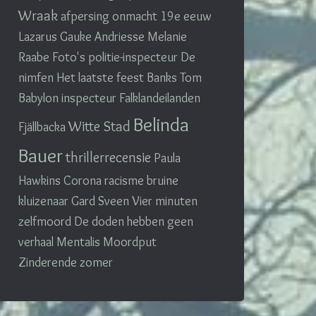
Wraak
afpersing
onmacht
19e eeuw
Lazarus
Gauke Andriesse
Melanie
Raabe
Foto's
politie-inspecteur
De
nimfen
Het laatste feest
Banks
Tom
Babylon
inspecteur
Falklandeilanden
Belinda
Witte Stad
Fjällbacka
Bauer
thrillerrecensie
Paula
Hawkins
Corona
racisme
bruine
kluizenaar
Gard Sveen
Vier minuten
zelfmoord
De doden hebben geen
verhaal
Mentalis
Moordput
Zinderende zomer