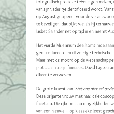
fotografisch precieze tekeningen maken,
van zijn vader geïdentificeerd wordt. Van
op August geopend. Voor de verantwoordel
te beveiligen, dat blijkt wel als hij terna
Lisbet Salander net op tijd in en neemt A
Het vierde Millennium deel komt moeizaa
geïntroduceerd en uitvoerige technische ui
Maar met de moord op de wetenschapper b
plot zich in al zijn finesses. David Lagerc
elkaar te verweven.
De grote kracht van
Wat ons niet zal dode
Deze briljante vrouw met haar caleidoscop
facetten. Die rijkdom aan mogelijkheden w
van een nieuwe – op klassieke leest gesc