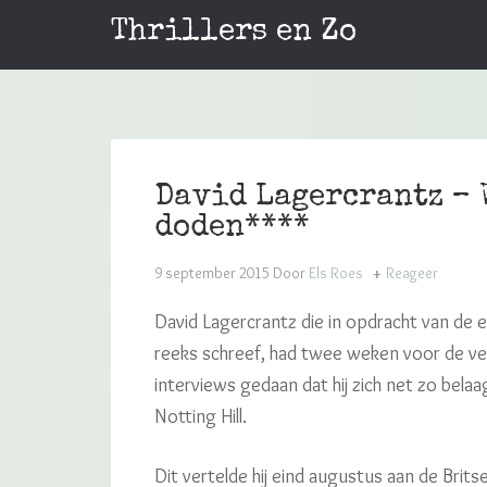
Thrillers en Zo
David Lagercrantz – 
doden****
9 september 2015
Door
Els Roes
Reageer
David Lagercrantz die in opdracht van de e
reeks schreef, had twee weken voor de ve
interviews gedaan dat hij zich net zo belaa
Notting Hill.
Dit vertelde hij eind augustus aan de Brits