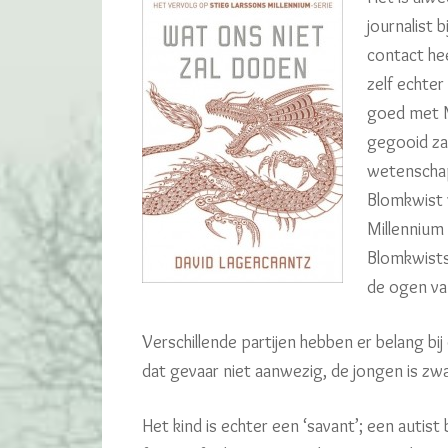
journalist b
contact hee
zelf echter
goed met Mi
gegooid za
wetenscha
Blomkwist w
Millennium
Blomkwists
de ogen va
Verschillende partijen hebben er belang bij d
dat gevaar niet aanwezig, de jongen is zwaa
Het kind is echter een ‘savant’; een autist 