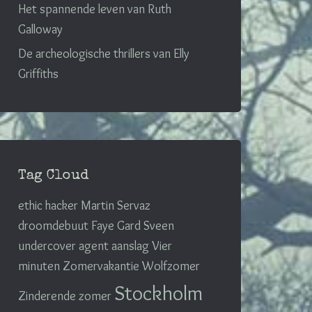
Het spannende leven van Ruth
Galloway
De archeologische thrillers van Elly
Griffiths
Tag Cloud
ethic hacker
Martin Servaz
droomdebuut
Faye
Gard Sveen
undercover agent
aanslag
Vier
minuten
Zomervakantie
Wolfzomer
Stockholm
Zinderende zomer