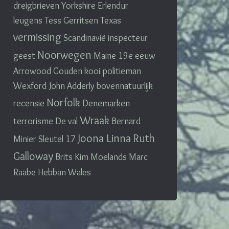
dreigbrieven
Yorkshire
Erlendur
leugens
Tess Gerritsen
Texas
vermissing
Scandinavië
inspecteur
Noorwegen
geest
Maine
19e eeuw
Arrowood
Gouden kooi
politieman
Wexford
John Adderly
bovennatuurlijk
Norfolk
recensie
Denemarken
Wraak
terrorisme
De val
Bernard
Joona Linna
Ruth
Minier
Sleutel 17
Galloway
Brits
Kim Moelands
Marc
Raabe
Hebban Wales