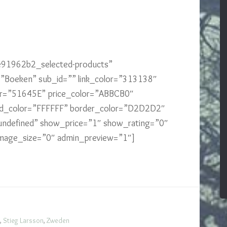
1e91962b2_selected-products”
oeken” sub_id=”” link_color=”313138″
or=”51645E” price_color=”ABBCB0″
nd_color=”FFFFFF” border_color=”D2D2D2″
undefined” show_price=”1″ show_rating=”0″
 image_size=”0″ admin_preview=”1″]
,
Stieg Larsson
,
Zweden