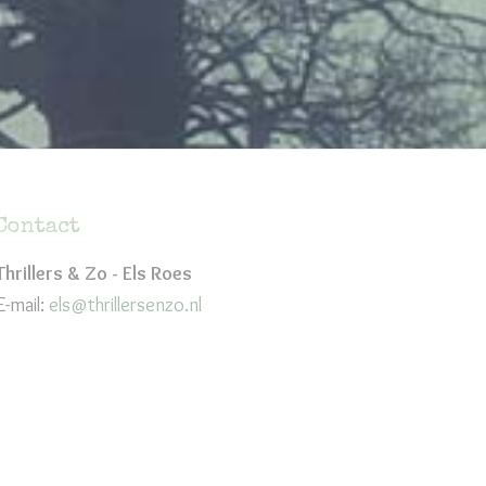
Contact
Thrillers & Zo - Els Roes
E-mail:
els@thrillersenzo.nl