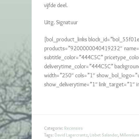
vijfde deel.
Uitg. Signatuur
[bol_product_links block_id=”bol_55f0
products=”9200000040419232″ name=”B
subtitle_color=”444C5C” pricetype_col
deliverytime_color=”444C5C” backgrou
width=”250″ cols=”1″ show_bol_logo=”
show_deliverytime=”1″ link_target=”1″
Categorie:
Recensies
Tags:
David Lagercrantz
,
Lisbet Salander
,
Millennium