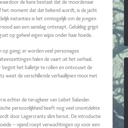
 waardoor de kans bestaat dat de moordenaar
af het moment dat dat bekend wordt, is de jacht
ijk instanties is het onmogelijk om de jongen
uwernood aan een aanslag ontsnapt. Gelukkig grijpt
ugust op geheel eigen wijze onder haar hoede.
m op gang; er worden veel personages
teenzettingen halen de vaart uit het verhaal.
egint het balletje te rollen en ontvouwt de
rantz weet de verschillende verhaallijnen mooi met
n
is echter de terugkeer van Lisbet Salander.
ische persoonlijkheid heeft nog veel onontdekte
ordt door Lagercrantz slim benut. De introductie
hoeide – vijand roept verwachtingen op voor een