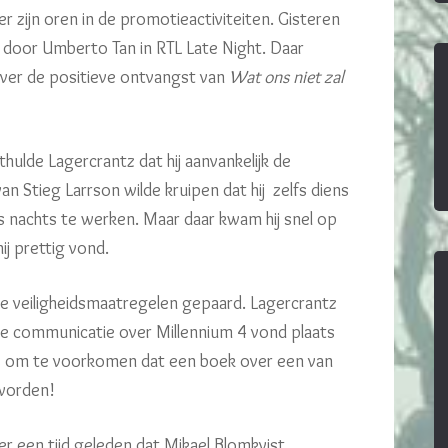
r zijn oren in de promotieactiviteiten. Gisteren
 door Umberto Tan in RTL Late Night. Daar
ver de positieve ontvangst van
Wat ons niet zal
thulde Lagercrantz dat hij aanvankelijk de
an Stieg Larrson wilde kruipen dat hij zelfs diens
s nachts te werken. Maar daar kwam hij snel op
ij prettig vond.
ge veiligheidsmaatregelen gepaard. Lagercrantz
le communicatie over Millennium 4 vond plaats
es om te voorkomen dat een boek over een van
 worden!
er een tijd geleden dat Mikael Blomkvist,