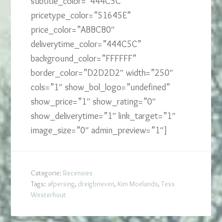
subtitle_color=”444C5C”
pricetype_color=”51645E”
price_color=”ABBCB0″
deliverytime_color=”444C5C”
background_color=”FFFFFF”
border_color=”D2D2D2″ width=”250″
cols=”1″ show_bol_logo=”undefined”
show_price=”1″ show_rating=”0″
show_deliverytime=”1″ link_target=”1″
image_size=”0″ admin_preview=”1″]
Categorie:
Recensies
Tags:
afpersing
,
dreigbrieven
,
Kim Moelands
,
Tess
Westerhout