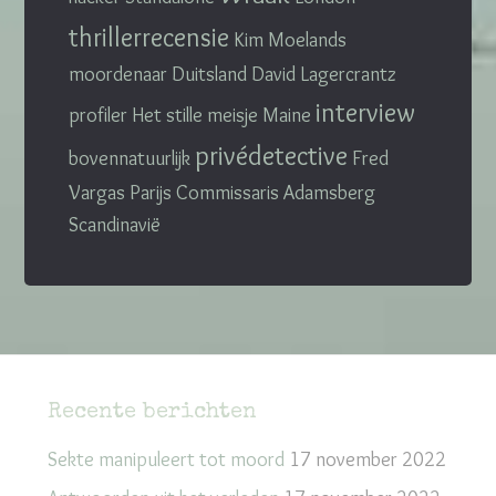
thrillerrecensie
Kim Moelands
moordenaar
Duitsland
David Lagercrantz
interview
profiler
Het stille meisje
Maine
privédetective
bovennatuurlijk
Fred
Vargas Parijs Commissaris Adamsberg
Scandinavië
Recente berichten
Sekte manipuleert tot moord
17 november 2022