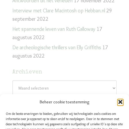
Antwoorden uit het verleden
17 november 2022
Interview met Clare Macintosh op Hebban.nl
29
september 2022
Het spannende leven van Ruth Galloway
17
augustus 2022
De archeologische thrillers van Elly Griffiths
17
augustus 2022
Archieven
Archieven
Beheer cookie toestemming
Contact
Om de beste ervaringen te bieden, gebruiken wij technologieën zoals cookies om
Thrillers & Zo - Els Roes
informatie over je apparaat op te slaan en/of te raadplegen. Door in te stemmen met
deze technologieën kunnen wij gegevens zoals surfgedrag of unieke ID's op deze site
E-mail:
els@thrillersenzo.nl