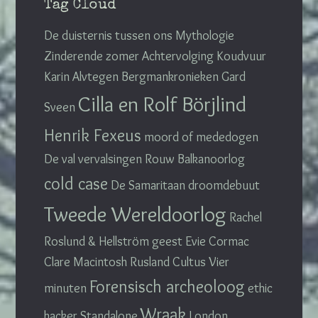
Tag Cloud
De duisternis tussen ons
Mythologie
Zinderende zomer
Achtervolging
Koudvuur
Karin Alvtegen
Bergmankronieken
Gard
Cilla en Rolf Börjlind
Sveen
Henrik Fexeus
moord of mededogen
De val
vervalsingen
Rouw
Balkanoorlog
cold case
De Samaritaan
droomdebuut
Tweede Wereldoorlog
Rachel
Roslund & Hellström
geest
Evie Cormac
Clare Macintosh
Rusland
Cultus
Vier
Forensisch archeoloog
minuten
ethic
Wraak
hacker
Standalone
London