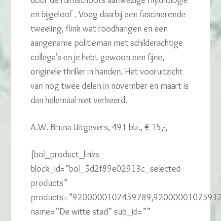
door de ruimschoots aanwezige mythologie
en bijgeloof . Voeg daarbij een fascinerende
tweeling, flink wat roodharigen en een
aangename politieman met schilderachtige
collega’s en je hebt gewoon een fijne,
originele thriller in handen. Het vooruitzicht
van nog twee delen in november en maart is
dan helemaal niet verkeerd.
A.W. Bruna Uitgevers, 491 blz., € 15,-,
[bol_product_links
block_id=”bol_5d2f89e02913c_selected-
products”
products=”9200000107459789,9200000107591
name=”De witte stad” sub_id=””