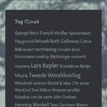
Tag Cloud
Spanje
Nicci French
thriller
Spinnenbeet
Wraak
Ruth Galloway
Playground
Cultus
vermissing
Ballonvaart
Gouden kooi
Victoriaans
roadtrip
Mythologie
onmacht
Lars Kepler
mysterie
Standalone
Berlijn
Tweede Wereldoorlog
Vitoria
Whodunit
racisme
Rizzioli & Isles
19e eeuw
Wexford
Tom Stilton
Weerzin
profiler
Schaduw van de nacht
John Grisham
Henning Mankell
Tess Gerritsen
Martin