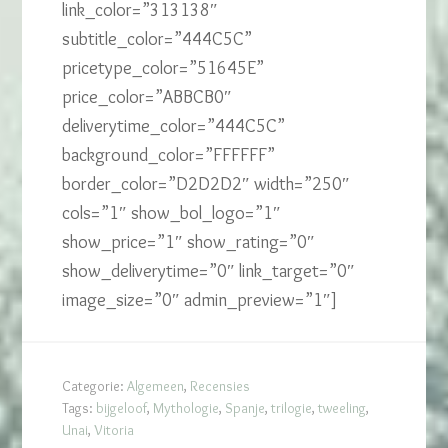
link_color=”313138″
subtitle_color=”444C5C”
pricetype_color=”51645E”
price_color=”ABBCB0″
deliverytime_color=”444C5C”
background_color=”FFFFFF”
border_color=”D2D2D2″ width=”250″
cols=”1″ show_bol_logo=”1″
show_price=”1″ show_rating=”0″
show_deliverytime=”0″ link_target=”0″
image_size=”0″ admin_preview=”1″]
Categorie:
Algemeen
,
Recensies
Tags:
bijgeloof
,
Mythologie
,
Spanje
,
trilogie
,
tweeling
,
Unai
,
Vitoria