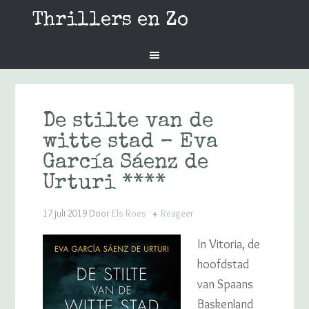
Thrillers en Zo
De stilte van de
witte stad – Eva
García Sáenz de
Urturi ****
17 juli 2019
Door
Els Roes
Reageer
In Vitoria, de
hoofdstad
van Spaans
Baskenland