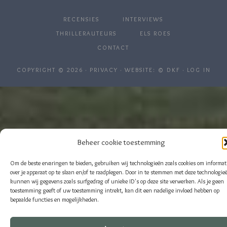
RECENSIES
INTERVIEWS
THRILLERAUTEURS
ELS ROES
CONTACT
COPYRIGHT © 2026 ·
PRIVACY
· WEBSITE: ©
DKF
·
LOG IN
Beheer cookie toestemming
Om de beste ervaringen te bieden, gebruiken wij technologieën zoals cookies om informat
over je apparaat op te slaan en/of te raadplegen. Door in te stemmen met deze technologie
kunnen wij gegevens zoals surfgedrag of unieke ID's op deze site verwerken. Als je geen
toestemming geeft of uw toestemming intrekt, kan dit een nadelige invloed hebben op
bepaalde functies en mogelijkheden.