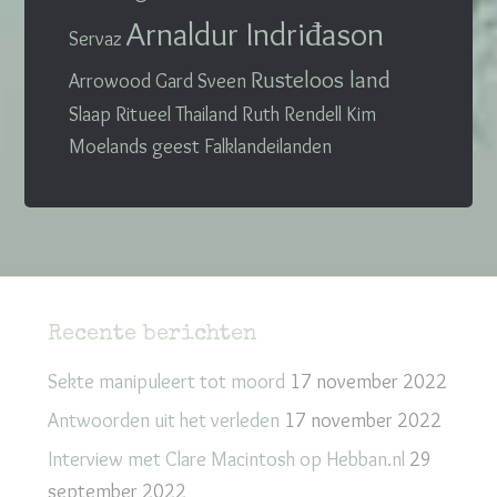
Arnaldur Indriđason
Servaz
Rusteloos land
Arrowood
Gard Sveen
Slaap
Ritueel
Thailand
Ruth Rendell
Kim
Moelands
geest
Falklandeilanden
Recente berichten
Sekte manipuleert tot moord
17 november 2022
Antwoorden uit het verleden
17 november 2022
Interview met Clare Macintosh op Hebban.nl
29
september 2022