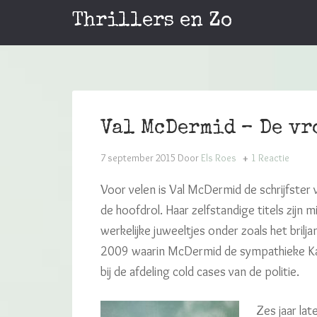
Thrillers en Zo
Val McDermid – De vr
7 september 2015
Door
Els Roes
1 Reactie
Voor velen is Val McDermid de schrijfster v
de hoofdrol. Haar zelfstandige titels zijn
werkelijke juweeltjes onder zoals het brilj
2009 waarin McDermid de sympathieke Karin
bij de afdeling cold cases van de politie.
Zes jaar la