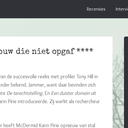
Recensies
Interv
ouw die niet opgaf ****
an de succesvolle reeks met profiler Tony Hill in
 minder bekend. Jammer, want daar bevinden zich
ante
De terechtstelling.
En
Een duister domein
uit
 Pirie introduceerde. Zij werkt als rechercheur
ter heeft McDermid Karin Pirie opnieuw van stal