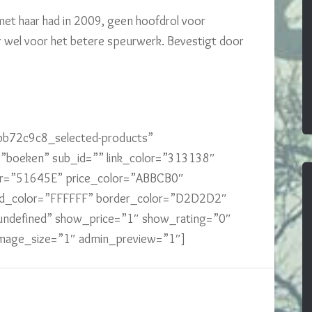
k met haar had in 2009, geen hoofdrol voor
 wel voor het betere speurwerk. Bevestigt door
5bb72c9c8_selected-products”
oeken” sub_id=”” link_color=”313138″
or=”51645E” price_color=”ABBCB0″
nd_color=”FFFFFF” border_color=”D2D2D2″
undefined” show_price=”1″ show_rating=”0″
 image_size=”1″ admin_preview=”1″]