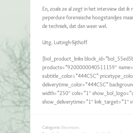
En, zoals ze al zegt in het interview dat i
peperdure forensische hoogstandjes maar
de techniek, dat dan weer wel.
Uitg. Luitingh-Sijthoff
[bol_product_links block_id=”bol_55ed
products=”9200000040511159″ name=”b
subtitle_color=”444C5C” pricetype_col
deliverytime_color=”444C5C” backgrou
width=”250″ cols=”1″ show_bol_logo=”
show_deliverytime=”1″ link_target=”1″
Categorie:
Recensies