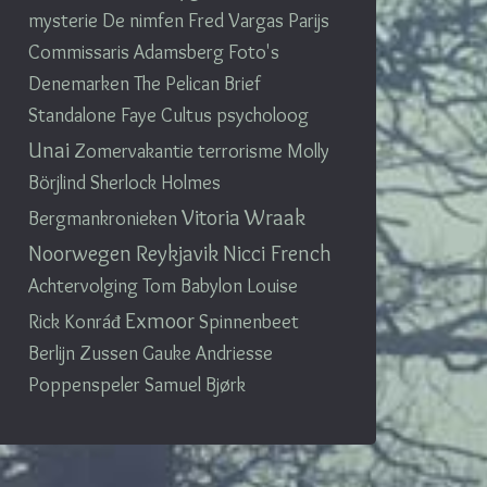
mysterie
De nimfen
Fred Vargas Parijs
Commissaris Adamsberg
Foto's
Denemarken
The Pelican Brief
Standalone
Faye
Cultus
psycholoog
Unai
Zomervakantie
terrorisme
Molly
Börjlind
Sherlock Holmes
Vitoria
Wraak
Bergmankronieken
Noorwegen
Reykjavik
Nicci French
Achtervolging
Tom Babylon
Louise
Exmoor
Rick
Konráđ
Spinnenbeet
Berlijn
Zussen
Gauke Andriesse
Poppenspeler
Samuel Bjørk