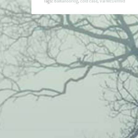
Tags:
Balkanoorlog
,
cold case
,
Val McDermid