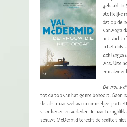
gehaald. In
stoffelijke
dat op de 
Vanwege de s
het slachto
in het duist
zich langza
was. Uiteind
een alweer b
De vrouw di
tot de top van het genre behoort. Geen nag
details, maar wel warm menselijke portre
voor heden en verleden. In haar terugblik
schuwt McDermid terecht de realiteit niet