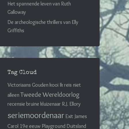
Het spannende leven van Ruth
Galloway
De archeologische thrillers van Elly
Griffiths
Tag Cloud
Victoriaans
Gouden kooi
Ik reis niet
Tweede Wereldoorlog
alleen
recensie
bruine kluizenaar
R.J. Ellory
seriemoordenaar
Exit
James
Carol
19e eeuw
Playground
Duitsland