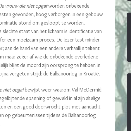
De vrouw die niet opgaf
worden onbekende
 resten gevonden, hoog verborgen in een gebouw
nominatie stond om gesloopt te worden.
lechte staat van het lichaam is identificatie van
ffer een moeizaam proces. De lezer tast minder
er; aan de hand van een andere verhaallijn tekent
am maar zeker af wie de onbekende overledene
elijk blijkt de moord zijn oorsprong te hebben in
ijna vergeten strijd: de Balkanoorlog in Kroatië.
e niet opgaf
bewijst weer waarom Val McDermid
elbijtende spanning of geweld in al zijn akelige
tten en een goed doorwrocht plot met aandacht
ken op gebeurtenissen tijdens de Balkanoorlog
.