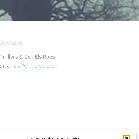
Contact
Thrillers & Zo - Els Roes
E-mail:
els@thrillersenzo.nl
Beheer cookie toestemming