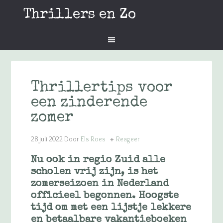
Thrillers en Zo
Thrillertips voor
een zinderende
zomer
28 juli 2022
Door
Els Roes
Reageer
Nu ook in regio Zuid alle
scholen vrij zijn, is het
zomerseizoen in Nederland
officieel begonnen. Hoogste
tijd om met een lijstje lekkere
en betaalbare vakantieboeken