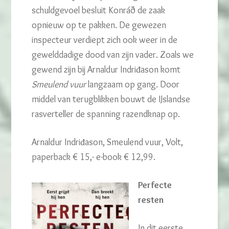
schuldgevoel besluit Konráð de zaak
opnieuw op te pakken. De gewezen
inspecteur verdiept zich ook weer in de
gewelddadige dood van zijn vader. Zoals we
gewend zijn bij Arnaldur Indriđason komt
Smeulend vuur
langzaam op gang. Door
middel van terugblikken bouwt de IJslandse
rasverteller de spanning razendknap op.
Arnaldur Indriđason, Smeulend vuur, Volt,
paperback € 15,- e-book € 12,99.
Perfecte
resten
In dit eerste