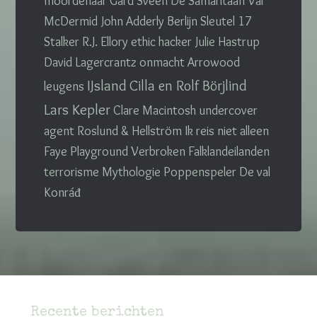
moordenaar
Gard Sveen
De Samaritaan
Val
McDermid
John Adderly
Berlijn
Sleutel 17
Stalker
R.J. Ellory
ethic hacker
Julie Hastrup
David Lagercrantz
onmacht
Arrowood
IJsland
Cilla en Rolf Börjlind
leugens
Lars Kepler
Clare Macintosh
undercover
agent
Roslund & Hellström
Ik reis niet alleen
Faye
Playground
Verbroken
Falklandeilanden
terrorisme
Mythologie
Poppenspeler
De val
Konráđ
Recente berichten